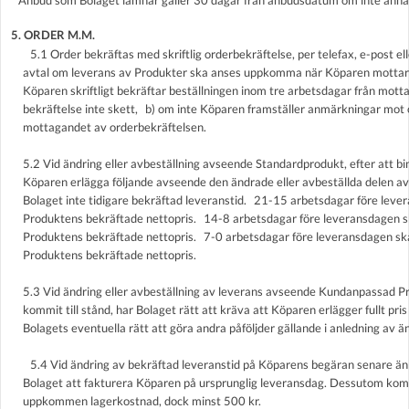
Anbud som Bolaget lämnar gäller 30 dagar från anbudsdatum om inte annat 
5. ORDER M.M.
5.1 Order bekräftas med skriftlig orderbekräftelse, per telefax, e-post el
avtal om leverans av Produkter ska anses uppkomma när Köparen mottar 
Köparen skriftligt bekräftar beställningen inom tre arbetsdagar från mott
bekräftelse inte skett, b) om inte Köparen framställer anmärkningar mot
mottagandet av orderbekräftelsen.
5.2 Vid ändring eller avbeställning avseende Standardprodukt, efter att bin
Köparen erlägga följande avseende den ändrade eller avbeställda delen av
Bolaget inte tidigare bekräftad leveranstid. 21-15 arbetsdagar före lev
Produktens bekräftade nettopris. 14-8 arbetsdagar före leveransdagen 
Produktens bekräftade nettopris. 7-0 arbetsdagar före leveransdagen s
Produktens bekräftade nettopris.
5.3 Vid ändring eller avbeställning av leverans avseende Kundanpassad Pro
kommit till stånd, har Bolaget rätt att kräva att Köparen erlägger fullt pri
Bolagets eventuella rätt att göra andra påföljder gällande i anledning av ä
5.4 Vid ändring av bekräftad leveranstid på Köparens begäran senare än
Bolaget att fakturera Köparen på ursprunglig leveransdag. Dessutom kom
uppkommen lagerkostnad, dock minst 500 kr.