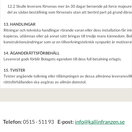
12.2 Skulle leverans försenas mer än 30 dagar beroende på force majeure ä
del av sådan beställning som försenats utan att berörd part på grund därav 
13. HANDLINGAR
Ritningar och tekniska handlingar rörande varan eller dess installation får 
kopieras, utlämnas eller på annat sätt bringas till tredje mans kännedom. Bola
konstruktionsändringar som ur en tillverkningsteknisk synpunkt är motivera
14. ÄGANDERÄTTSFÖRBEHÅLL
Levererat gods förblir Bolagets egendom till dess full betalning erlagts.
15. TVISTER
Tvister angående tolkning eller tillämpningen av dessa allmänna leverans
rättsförhållanden ska avgöras av allmän domstol.
Telefon:
0515 - 511 93
E-post:
info@kallinfranzen.se