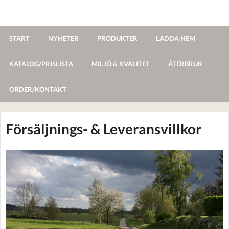
START
NYHETER
PRODUKTER
LADDA HEM
KATALOG/PRISLISTA
MILJÖ & KVALITET
ÅTERBRUK
ORDER/KONTAKT
Försäljnings- & Leveransvillkor