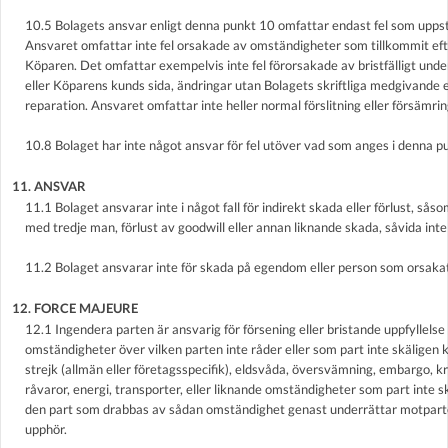
10.5 Bolagets ansvar enligt denna punkt 10 omfattar endast fel som uppst
Ansvaret omfattar inte fel orsakade av omständigheter som tillkommit efter
Köparen. Det omfattar exempelvis inte fel förorsakade av bristfälligt unde
eller Köparens kunds sida, ändringar utan Bolagets skriftliga medgivande e
reparation. Ansvaret omfattar inte heller normal förslitning eller försämr
10.8 Bolaget har inte något ansvar för fel utöver vad som anges i denna p
11. ANSVAR
11.1 Bolaget ansvarar inte i något fall för indirekt skada eller förlust, såso
med tredje man, förlust av goodwill eller annan liknande skada, såvida inte
11.2 Bolaget ansvarar inte för skada på egendom eller person som orsaka
12. FORCE MAJEURE
12.1 Ingendera parten är ansvarig för försening eller bristande uppfyllelse
omständigheter över vilken parten inte råder eller som part inte skäligen
strejk (allmän eller företagsspecifik), eldsvåda, översvämning, embargo, kr
råvaror, energi, transporter, eller liknande omständigheter som part inte s
den part som drabbas av sådan omständighet genast underrättar motpar
upphör.