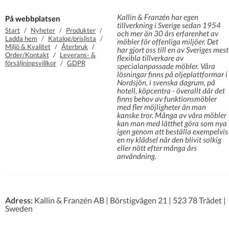
Kallin & Franzén har egen
På webbplatsen
tillverkning i Sverige sedan 1954
Start
/
Nyheter
/
Produkter
/
och mer än 30 års erfarenhet av
Ladda hem
/
Katalog/prislista
/
möbler för offenliga miljöer. Det
Miljö & Kvalitet
/
Återbruk
/
har gjort oss till en av Sveriges mest
Order/Kontakt
/
Leverans- &
flexibla tillverkare av
försäljningsvillkor
/
GDPR
specialanpassade möbler. Våra
lösningar finns på oljeplattformar i
Nordsjön, i svenska dagrum, på
hotell, köpcentra - överallt där det
finns behov av funktionsmöbler
med fler möjligheter än man
kanske tror. Många av våra möbler
kan man med lätthet göra som nya
igen genom att beställa exempelvis
en ny klädsel när den blivit solkig
eller nött efter många års
användning.
Adress:
Kallin & Franzén AB | Börstigvägen 21 | 523 78 Trädet |
Sweden