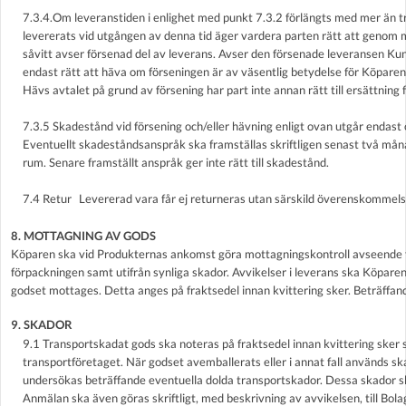
7.3.4.Om leveranstiden i enlighet med punkt 7.3.2 förlängts med mer än t
levererats vid utgången av denna tid äger vardera parten rätt att genom 
såvitt avser försenad del av leverans. Avser den försenade leveransen 
endast rätt att häva om förseningen är av väsentlig betydelse för Köparen 
Hävs avtalet på grund av försening har part inte annan rätt till ersättning
7.3.5 Skadestånd vid försening och/eller hävning enligt ovan utgår endas
Eventuellt skadeståndsanspråk ska framställas skriftligen senast två måna
rum. Senare framställt anspråk ger inte rätt till skadestånd.
7.4 Retur Levererad vara får ej returneras utan särskild överenskommel
8. MOTTAGNING AV GODS
Köparen ska vid Produkternas ankomst göra mottagningskontroll avseende följ
förpackningen samt utifrån synliga skador. Avvikelser i leverans ska Köparen
godset mottages. Detta anges på fraktsedel innan kvittering sker. Beträffan
9. SKADOR
9.1 Transportskadat gods ska noteras på fraktsedel innan kvittering sker 
transportföretaget. När godset avemballerats eller i annat fall används 
undersökas beträffande eventuella dolda transportskador. Dessa skador sk
Anmälan ska även göras skriftligt, med beskrivning av avvikelsen, till Bolage