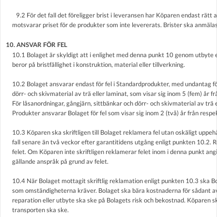
9.2 För det fall det föreligger brist i leveransen har Köparen endast rätt a
motsvarar priset för de produkter som inte levererats. Brister ska anmälas 
10. ANSVAR FÖR FEL
10.1 Bolaget är skyldigt att i enlighet med denna punkt 10 genom utbyte e
beror på bristfällighet i konstruktion, material eller tillverkning.
10.2 Bolaget ansvarar endast för fel i Standardprodukter, med undantag fö
dörr- och skivmaterial av trä eller laminat, som visar sig inom 5 (fem) år 
För låsanordningar, gångjärn, sittbänkar och dörr- och skivmaterial av tr
Produkter ansvarar Bolaget för fel som visar sig inom 2 (två) år från res
10.3 Köparen ska skriftligen till Bolaget reklamera fel utan oskäligt uppehåll
fall senare än två veckor efter garantitidens utgång enligt punkten 10.2. 
felet. Om Köparen inte skriftligen reklamerar felet inom i denna punkt angi
gällande anspråk på grund av felet.
10.4 När Bolaget mottagit skriftlig reklamation enligt punkten 10.3 ska 
som omständigheterna kräver. Bolaget ska bära kostnaderna för sådant a
reparation eller utbyte ska ske på Bolagets risk och bekostnad. Köparen sk
transporten ska ske.